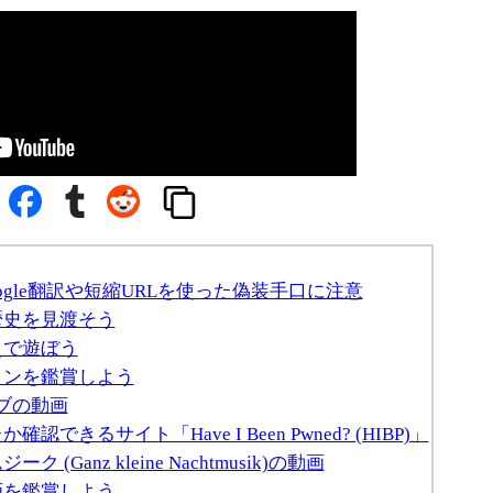
ogle翻訳や短縮URLを使った偽装手口に注意
歴史を見渡そう
えで遊ぼう
ョンを鑑賞しよう
ーブの動画
きるサイト「Have I Been Pwned? (HIBP)」
Ganz kleine Nachtmusik)の動画
画を鑑賞しよう