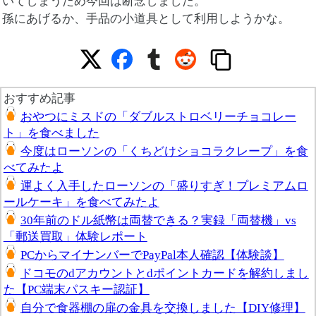
いてしまうため今回は断念しました。
孫にあげるか、手品の小道具として利用しようかな。
おすすめ記事
おやつにミスドの「ダブルストロベリーチョコレー
ト」を食べました
今度はローソンの「くちどけショコラクレープ」を食
べてみたよ
運よく入手したローソンの「盛りすぎ！プレミアムロ
ールケーキ」を食べてみたよ
30年前のドル紙幣は両替できる？実録「両替機」vs
「郵送買取」体験レポート
PCからマイナンバーでPayPal本人確認【体験談】
ドコモのdアカウントとdポイントカードを解約しまし
た【PC端末パスキー認証】
自分で食器棚の扉の金具を交換しました【DIY修理】