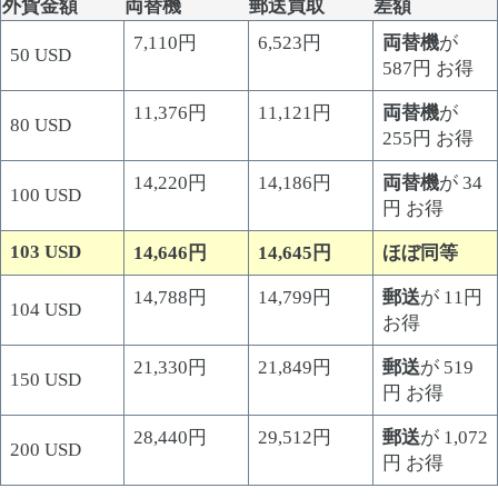
外貨金額
両替機
郵送買取
差額
7,110円
6,523円
両替機
が
50 USD
587円 お得
11,376円
11,121円
両替機
が
80 USD
255円 お得
14,220円
14,186円
両替機
が 34
100 USD
円 お得
103 USD
14,646円
14,645円
ほぼ同等
14,788円
14,799円
郵送
が 11円
104 USD
お得
21,330円
21,849円
郵送
が 519
150 USD
円 お得
28,440円
29,512円
郵送
が 1,072
200 USD
円 お得