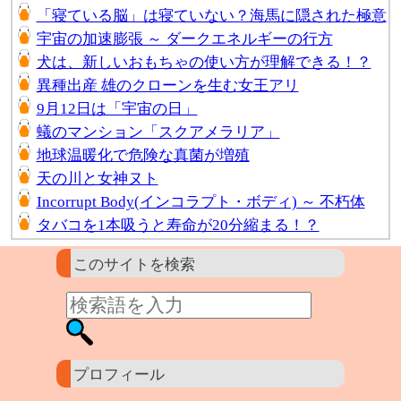
「寝ている脳」は寝ていない？海馬に隠された極意
宇宙の加速膨張 ～ ダークエネルギーの行方
犬は、新しいおもちゃの使い方が理解できる！？
異種出産 雄のクローンを生む女王アリ
9月12日は「宇宙の日」
蟻のマンション「スクアメラリア」
地球温暖化で危険な真菌が増殖
天の川と女神ヌト
Incorrupt Body(インコラプト・ボディ) ～ 不朽体
タバコを1本吸うと寿命が20分縮まる！？
このサイトを検索
プロフィール