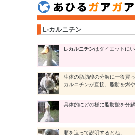
L-カルニチン
L-カルニチン
はダイエットにい
生体の脂肪酸の分解に一役買
カルニチンが直接、脂肪を燃
具体的にどの様に脂肪酸を分
順を追って説明するとね、