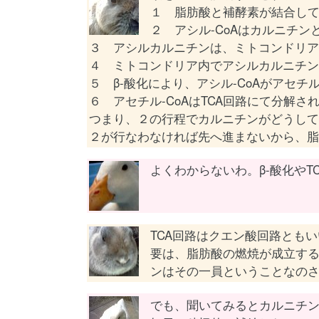
１ 脂肪酸と補酵素が結合してア
２ アシル-CoAはカルニチ
３ アシルカルニチンは、ミトコンドリア
４ ミトコンドリア内でアシルカルニチン
５ β-酸化により、アシル-CoAがアセチル
６ アセチル-CoAはTCA回路にて分解さ
つまり、２の行程でカルニチンがどうして
２が行なわなければ先へ進まないから、脂
よくわからないわ。β-酸化やT
TCA回路はクエン酸回路とも
要は、脂肪酸の燃焼が成立す
ンはその一員ということなの
でも、聞いてみるとカルニチ