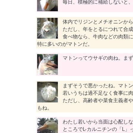
毎日、積極的に補給しないと
体内でリジンとメチオニンか
ただし、年をとるにつれて合
食べ物なら、牛肉などの肉類
特に多いのがマトンだ。
マトンってウサギの肉ね。ま
まずそうで悪かったね。マト
若いうちは過不足なく食事に
ただし、高齢者や菜食主義者
もね。
わたし若いから当面は心配し
ところでL-カルニチンの「L」