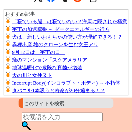
おすすめ記事
「寝ている脳」は寝ていない？海馬に隠された極意
宇宙の加速膨張 ～ ダークエネルギーの行方
犬は、新しいおもちゃの使い方が理解できる！？
異種出産 雄のクローンを生む女王アリ
9月12日は「宇宙の日」
蟻のマンション「スクアメラリア」
地球温暖化で危険な真菌が増殖
天の川と女神ヌト
Incorrupt Body(インコラプト・ボディ) ～ 不朽体
タバコを1本吸うと寿命が20分縮まる！？
このサイトを検索