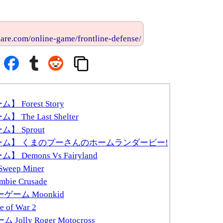
are.com/online-game/frontline-defense/
Forest Story
The Last Shelter
】 Sprout
ゲーム】 くまのプーさんのホームランダービー!
Demons Vs Fairyland
eep Miner
ie Crusade
ゲーム Moonkid
of War 2
olly Roger Motocross