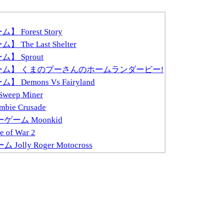
Forest Story
The Last Shelter
】 Sprout
ゲーム】 くまのプーさんのホームランダービー!
Demons Vs Fairyland
eep Miner
ie Crusade
ゲーム Moonkid
of War 2
olly Roger Motocross