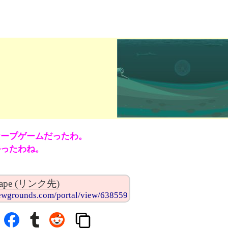
ケープゲームだったわ。
かったわね。
scape (リンク先)
ewgrounds.com/portal/view/638559